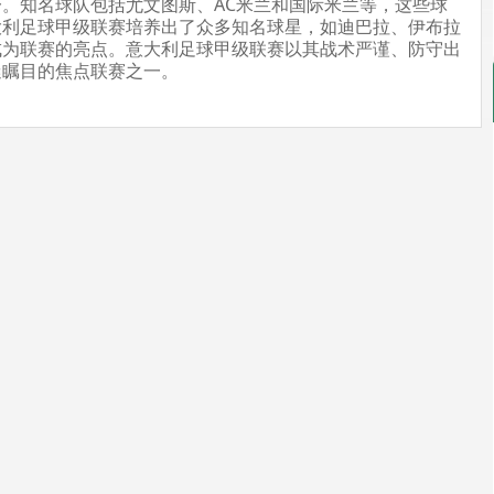
。知名球队包括尤文图斯、AC米兰和国际米兰等，这些球
大利足球甲级联赛培养出了众多知名球星，如迪巴拉、伊布拉
成为联赛的亮点。意大利足球甲级联赛以其战术严谨、防守出
迷瞩目的焦点联赛之一。