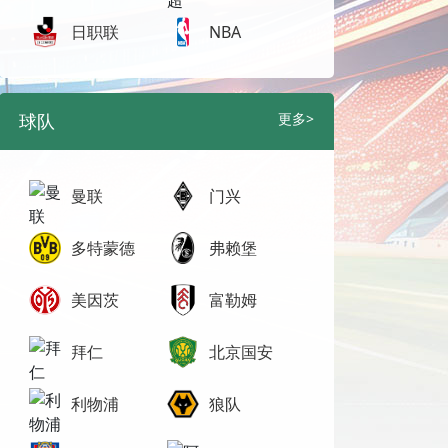
日职联
NBA
球队
更多>
曼联
门兴
多特蒙德
弗赖堡
美因茨
富勒姆
拜仁
北京国安
利物浦
狼队