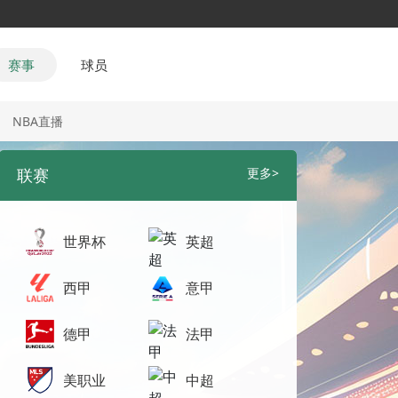
赛事
球员
NBA直播
联赛
更多>
世界杯
英超
西甲
意甲
德甲
法甲
美职业
中超