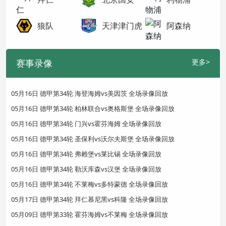
狼队
天津津门虎
阿森纳
赛事录像
更多>
05月16日 德甲第34轮 海登海姆vs美因茨 全场录像回放
05月16日 德甲第34轮 柏林联合vs奥格斯堡 全场录像回放
05月16日 德甲第34轮 门兴vs霍芬海姆 全场录像回放
05月16日 德甲第34轮 圣保利vs沃尔夫斯堡 全场录像回放
05月16日 德甲第34轮 弗赖堡vs莱比锡 全场录像回放
05月16日 德甲第34轮 勒沃库森vs汉堡 全场录像回放
05月16日 德甲第34轮 不莱梅vs多特蒙德 全场录像回放
05月17日 德甲第34轮 拜仁慕尼黑vs科隆 全场录像回放
05月09日 德甲第33轮 霍芬海姆vs不莱梅 全场录像回放