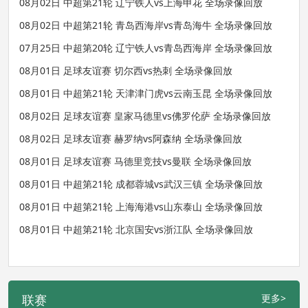
08月02日 中超第21轮 辽宁铁人vs上海申花 全场录像回放
08月02日 中超第21轮 青岛西海岸vs青岛海牛 全场录像回放
07月25日 中超第20轮 辽宁铁人vs青岛西海岸 全场录像回放
08月01日 足球友谊赛 切尔西vs热刺 全场录像回放
08月01日 中超第21轮 天津津门虎vs云南玉昆 全场录像回放
08月02日 足球友谊赛 皇家马德里vs佛罗伦萨 全场录像回放
08月02日 足球友谊赛 赫罗纳vs阿森纳 全场录像回放
08月01日 足球友谊赛 马德里竞技vs曼联 全场录像回放
08月01日 中超第21轮 成都蓉城vs武汉三镇 全场录像回放
08月01日 中超第21轮 上海海港vs山东泰山 全场录像回放
08月01日 中超第21轮 北京国安vs浙江队 全场录像回放
联赛
更多>