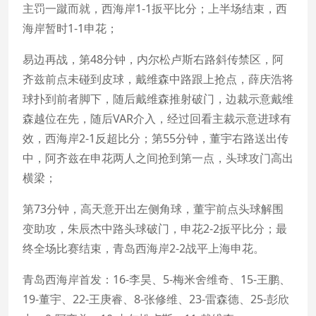
主罚一蹴而就，西海岸1-1扳平比分；上半场结束，西
海岸暂时1-1申花；
易边再战，第48分钟，内尔松卢斯右路斜传禁区，阿
齐兹前点未碰到皮球，戴维森中路跟上抢点，薛庆浩将
球扑到前者脚下，随后戴维森推射破门，边裁示意戴维
森越位在先，随后VAR介入，经过回看主裁示意进球有
效，西海岸2-1反超比分；第55分钟，董宇右路送出传
中，阿齐兹在申花两人之间抢到第一点，头球攻门高出
横梁；
第73分钟，高天意开出左侧角球，董宇前点头球解围
变助攻，朱辰杰中路头球破门，申花2-2扳平比分；最
终全场比赛结束，青岛西海岸2-2战平上海申花。
青岛西海岸首发：16-李昊、5-梅米舍维奇、15-王鹏、
19-董宇、22-王庚睿、8-张修维、23-雷森德、25-彭欣