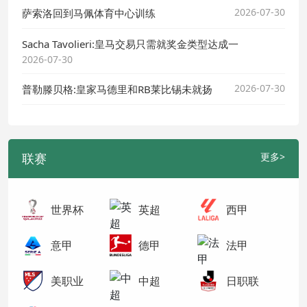
2026-07-30
萨索洛回到马佩体育中心训练
Sacha Tavolieri:皇马交易只需就奖金类型达成一
2026-07-30
2026-07-30
普勒滕贝格:皇家马德里和RB莱比锡未就扬
联赛
更多>
世界杯
英超
西甲
意甲
德甲
法甲
美职业
中超
日职联