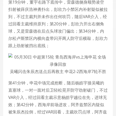
第19分钟，董宇右路下底传中，雷森德侧身顺势凌空
扫射被薛庆浩神勇扑出，彭欣力小禁区内补射疑似被拉
到，不过主裁判并未作出任何吹罚，随后VAR介入，经
过回看主裁维持原判；第20分钟，彭欣力开出右侧角
球，又是雷森德在后点头球攻门偏出；第34分钟，内
尔松卢斯禁区内横向盘带闪开两人防守后横敲，彭欣力
跟上劲射被挡出底线；
吴曦闪击朱辰杰送点后再救主 申花2-2西海岸7轮不胜
第41分钟，申花中场完成抢断，随后杨皓宇接吴曦的
直塞球，一对一面对后卫轻松晃开防守劲射破门，不过
VAR介入，经过回看主裁示意杨皓宇越位在先，进球无
效；第42分钟，西海岸前场进攻，阿齐兹禁区内疑似
被朱辰杰拉倒，经过VAR回看，主裁吹罚点球，阿齐兹