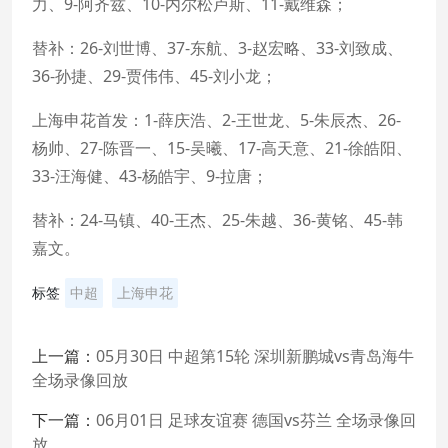
力、9-阿齐兹、10-内尔松卢斯、11-戴维森；
替补：26-刘世博、37-东航、3-赵宏略、33-刘致成、
36-孙捷、29-贾伟伟、45-刘小龙；
上海申花首发：1-薛庆浩、2-王世龙、5-朱辰杰、26-
杨帅、27-陈晋一、15-吴曦、17-高天意、21-徐皓阳、
33-汪海健、43-杨皓宇、9-拉唐；
替补：24-马镇、40-王杰、25-朱越、36-黄铭、45-韩
嘉文。
标签
中超
上海申花
上一篇：
05月30日 中超第15轮 深圳新鹏城vs青岛海牛
全场录像回放
下一篇：
06月01日 足球友谊赛 德国vs芬兰 全场录像回
放