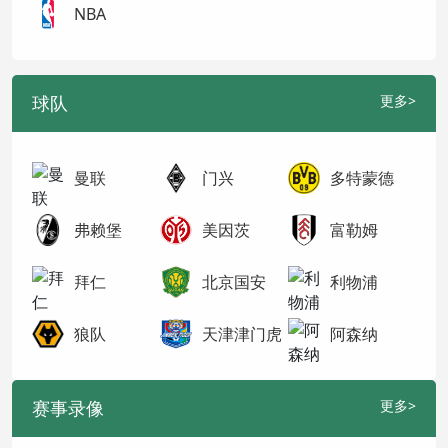
NBA
球队
更多>
曼联
门兴
多特蒙德
弗赖堡
美因茨
富勒姆
拜仁
北京国安
利物浦
狼队
天津津门虎
阿森纳
赛事录像
更多>