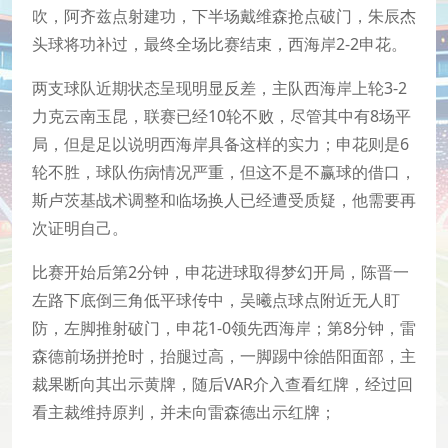
吹，阿齐兹点射建功，下半场戴维森抢点破门，朱辰杰
头球将功补过，最终全场比赛结束，西海岸2-2申花。
两支球队近期状态呈现明显反差，主队西海岸上轮3-2
力克云南玉昆，联赛已经10轮不败，尽管其中有8场平
局，但是足以说明西海岸具备这样的实力；申花则是6
轮不胜，球队伤病情况严重，但这不是不赢球的借口，
斯卢茨基战术调整和临场换人已经遭受质疑，他需要再
次证明自己。
比赛开始后第2分钟，申花进球取得梦幻开局，陈晋一
左路下底倒三角低平球传中，吴曦点球点附近无人盯
防，左脚推射破门，申花1-0领先西海岸；第8分钟，雷
森德前场拼抢时，抬腿过高，一脚踢中徐皓阳面部，主
裁果断向其出示黄牌，随后VAR介入查看红牌，经过回
看主裁维持原判，并未向雷森德出示红牌；