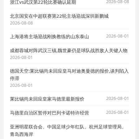
2026-08-08
浙江vs武汉第22轮比赛确认延期
北京国安在中超联赛第22轮主场迎战深圳新鹏城
2026-08-08
2026-08-01
上海港将主场迎战刚换教练的山东泰山
成都蓉城对阵武汉三镇,魏世豪仍是球队战胜敌人关键人物
2026-08-01
德国天空:莱比锡尚未回应皇马对迪奥曼德的报价,谈判陷入
停滞
2026-08-01
2026-08-01
莱比锡尚未回应皇家马德里最新报价
2026-08-01
马德里自治区暂停对巴列卡诺特许经营
亚洲明星联合会、中国足球少年红队、杭州足球管理局、
青岛西海岸