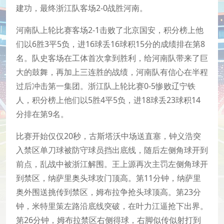
建功，最终浙江队客场2-0战胜河南。
河南队上轮比赛客场2-1击败了北京国安，积分榜上他
们以6胜3平5负，进16球丢16球积15分的成绩排在第8
名。队史客场在工体首次拿到胜利，给河南队带来了巨
大的鼓舞，再加上三连胜的战绩，河南队有信心在半程
过后冲击第一集团。浙江队上轮比赛0-5惨败辽宁铁
人，积分榜上他们以5胜4平5负，进18球丢23球积14
分排在第9名。
比赛开始仅仅20秒，古斯塔沃中场送直塞，钟义浩突
入禁区单刀球被防守球员挡出底线，随后左侧角球开到
前点，乱战中被浙江解围。王上源再次主罚左侧角球开
到禁区，纳萨里奥头球攻门顶高。第11分钟，纳萨里
奥外围送挑传到禁区，姆布拉争抢头球顶高。第23分
钟，米特里策左路沿底线突破，在叶力江逼抢下出界。
第26分钟，姆布拉禁区右侧得球，右脚似传似射打到