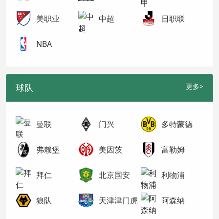
美职业
中超
日职联
NBA
球队
更多>
曼联
门兴
多特蒙德
弗赖堡
美因茨
富勒姆
拜仁
北京国安
利物浦
狼队
天津津门虎
阿森纳