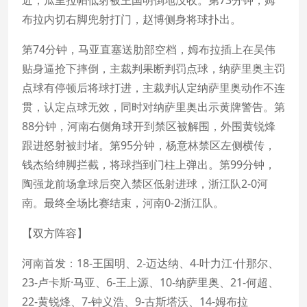
近，瓜里拉帕低射被王国明倒地没收。第73分钟，姆
布拉内切右脚兜射打门，赵博侧身将球扑出。
第74分钟，马亚直塞送肋部空档，姆布拉插上在吴伟
贴身逼抢下摔倒，主裁判果断判罚点球，纳萨里奥主罚
点球有停顿后将球打进，主裁判认定纳萨里奥动作不连
贯，认定点球无效，同时对纳萨里奥出示黄牌警告。第
88分钟，河南右侧角球开到禁区被解围，外围黄锐烽
跟进怒射被封堵。第95分钟，杨意林禁区左侧横传，
钱杰给绅脚拦截，将球挡到门柱上弹出。第99分钟，
陶强龙前场拿球后突入禁区低射进球，浙江队2-0河
南。最终全场比赛结束，河南0-2浙江队。
【双方阵容】
河南首发：18-王国明、2-迈达纳、4-叶力江·什那尔、
23-卢卡斯·马亚、6-王上源、10-纳萨里奥、21-何超、
22-黄锐烽、7-钟义浩、9-古斯塔沃、14-姆布拉